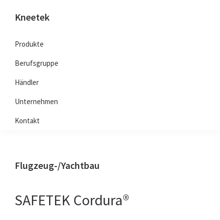
Zur
Zum
Zur
Kneetek
Hauptnavigation
Inhalt
Seitenspalte
Knieschoner,
springen
springen
springen
Kniepolster
Produkte
vom
Berufsgruppe
Experten
Händler
Unternehmen
Kontakt
Flugzeug-/Yachtbau
SAFETEK Cordura®