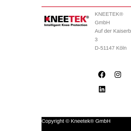
KNEETEK
®
GmbH
Auf der Kaiserb
3
D-51147 Köln
Copyright © Kneetek
®
GmbH