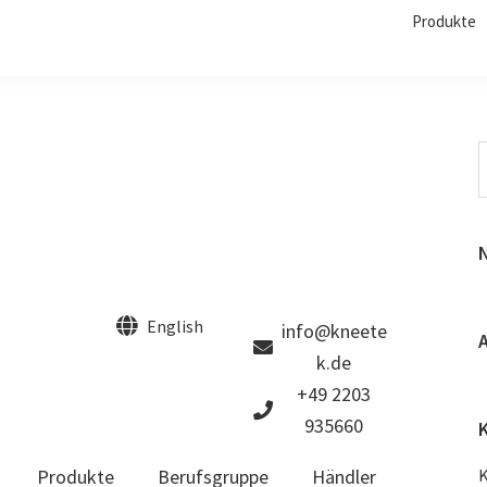
Produkte
English
info@kneete
A
k.de
+49 2203
935660
Produkte
Berufsgruppe
Händler
K