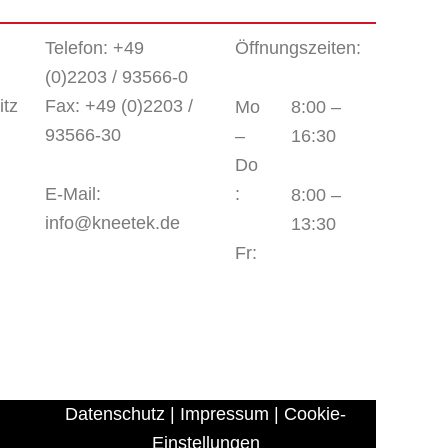
Telefon: +49
Öffnungszeiten:
(0)2203 / 93566-0
itz
Fax: +49 (0)2203 /
Mo
8:00 –
93566-30
–
16:30
Do
E-Mail:
:
8:00 –
info@kneetek.de
13:30
Fr:
Datenschutz
|
Impressum
|
Cookie-
Einstellungen